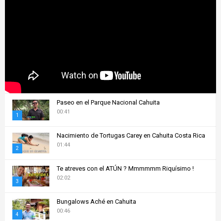
Paseo en el Parque Nacional Cahuita
00:41
1
T
Nacimiento de Tortugas Carey en Cahuita Costa Rica
h
01:44
u
2
m
T
Te atreves con el ATÚN ? Mmmmmm Riquísimo !
b
h
02:02
n
u
3
a
m
T
i
Bungalows Aché en Cahuita
b
h
l
00:46
n
u
4