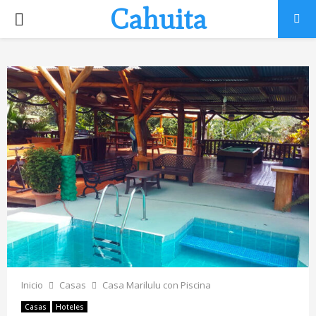
Cahuita
P
R
I
M
A
R
Y
M
Inicio
Casas
Casa Marilulu con Piscina
Casas
Hoteles