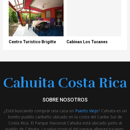
Centro Turístico Brigitte
Cabinas Los Tucanes
Cahuita Costa Rica
SOBRE NOSOTROS
¿Está buscando comprar una casa en
Puerto Viejo
? Cahuita es un
bonito pueblo caribeño ubicado en la costa del Caribe Sur de
Costa Rica. El Parque Nacional Cahuita está ubicado junto al
pueblo de Cahuita. La selva tropical del parque alberga tucanes,