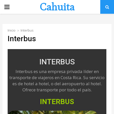
Cahuita
P
R
Inicio
Interbus
I
Interbus
M
INTERBUS
A
Interbus es una empresa privada líder en
R
transporte de viajeros en Costa Rica. Su servicio
es de hotel a hotel, o del aeropuerto al hotel.
Y
Ofrece transporte por todo el país.
INTERBUS
M