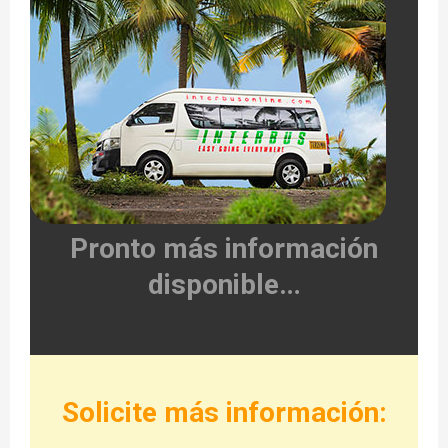
E
N
U
Pronto más información
disponible…
Solicite más información: