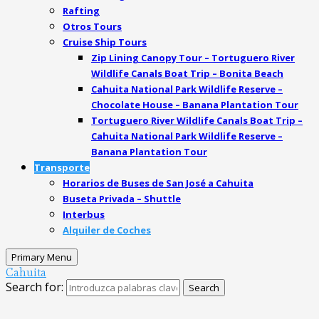
Rafting
Otros Tours
Cruise Ship Tours
Zip Lining Canopy Tour – Tortuguero River
Wildlife Canals Boat Trip – Bonita Beach
Cahuita National Park Wildlife Reserve –
Chocolate House – Banana Plantation Tour
Tortuguero River Wildlife Canals Boat Trip –
Cahuita National Park Wildlife Reserve –
Banana Plantation Tour
Transporte
Horarios de Buses de San José a Cahuita
Buseta Privada – Shuttle
Interbus
Alquiler de Coches
Primary Menu
Cahuita
Search for:
Search