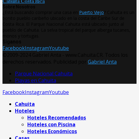
Cahuita Costa Rica
Sobre Nosotros
¿Está buscando comprar una casa en
Puerto Viejo
? Cahuita es un
bonito pueblo caribeño ubicado en la costa del Caribe Sur de
Costa Rica. El Parque Nacional Cahuita está ubicado junto al
pueblo de Cahuita. La selva tropical del parque alberga tucanes,
monos y tortugas.
Síganos
Facebook
Instagram
Youtube
©2009-2024 Gabriel Anta - www.Cahuita.CR. Todos los
derechos reservados. Publicidad por
Gabriel Anta
Parque Nacional Cahuita
Playas en Cahuita
Facebook
Instagram
Youtube
Cahuita
Hoteles
Hoteles Recomendados
Hoteles con Piscina
Hoteles Económicos
Casas