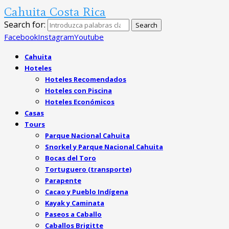
Cahuita Costa Rica
Search for:
Search
Facebook
Instagram
Youtube
Cahuita
Hoteles
Hoteles Recomendados
Hoteles con Piscina
Hoteles Económicos
Casas
Tours
Parque Nacional Cahuita
Snorkel y Parque Nacional Cahuita
Bocas del Toro
Tortuguero (transporte)
Parapente
Cacao y Pueblo Indígena
Kayak y Caminata
Paseos a Caballo
Caballos Brigitte