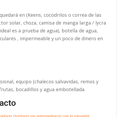
uedará en (Keens, cocodrilos o correa de las
ctor solar, choza, camisa de manga larga / lycra
 ideal es a prueba de agua), botella de agua,
noculares , impermeable y un poco de dinero en
sional, equipo (chalecos salvavidas, remos y
 frutas, bocadillos y agua embotellada.
acto
adores Outdoors sin intermediarios con la siguiente