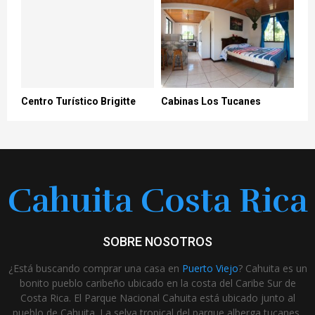
Centro Turístico Brigitte
Cabinas Los Tucanes
Cahuita Costa Rica
SOBRE NOSOTROS
¿Está buscando comprar una casa en
Puerto Viejo
? Cahuita es un
bonito pueblo caribeño ubicado en la costa del Caribe Sur de
Costa Rica. El Parque Nacional Cahuita está ubicado junto al
pueblo de Cahuita. La selva tropical del parque alberga tucanes,