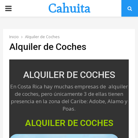
Cahuita
P
R
Inicio
Alquiler de Coches
I
Alquiler de Coches
M
ALQUILER DE COCHES
A
En Costa Rica hay muchas empresas de alquiler
R
de coches, pero únicamente 3 de ellas tienen
presencia en la zona del Caribe: Adobe, Alamo y
Y
Poas.
ALQUILER DE COCHES
M